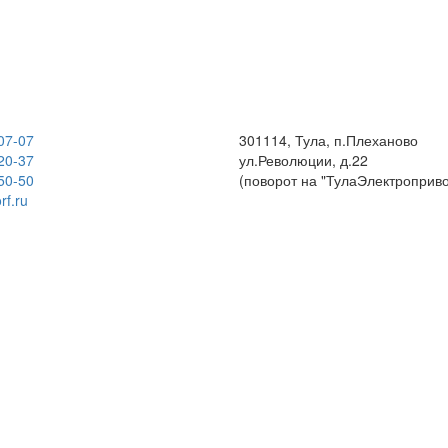
07-07
301114, Тула, п.Плеханово
20-37
ул.Революции, д.22
50-50
(поворот на "ТулаЭлектроприво
rf.ru