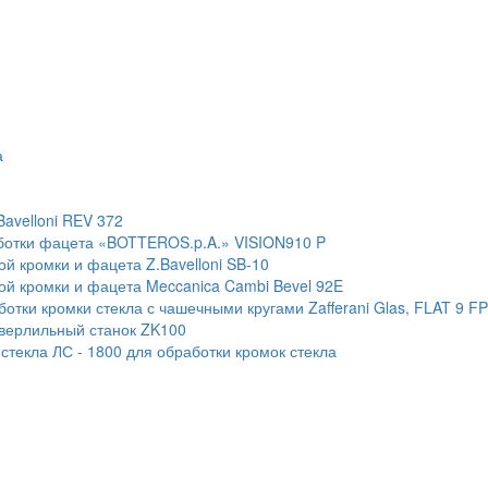
а
Bavelloni REV 372
ботки фацета «BOTTEROS.p.A.» VISION910 P
й кромки и фацета Z.Bavelloni SB-10
ой кромки и фацета Meccanica Cambi Bevel 92E
тки кромки стекла с чашечными кругами Zafferani Glas, FLAT 9 F
сверлильный станок ZK100
текла ЛС - 1800 для обработки кромок стекла