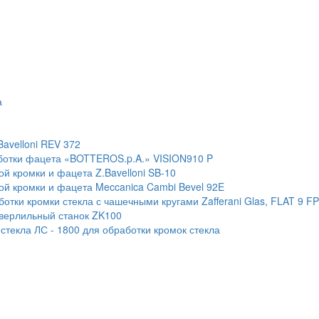
а
Bavelloni REV 372
ботки фацета «BOTTEROS.p.A.» VISION910 P
й кромки и фацета Z.Bavelloni SB-10
ой кромки и фацета Meccanica Cambi Bevel 92E
тки кромки стекла с чашечными кругами Zafferani Glas, FLAT 9 F
сверлильный станок ZK100
текла ЛС - 1800 для обработки кромок стекла