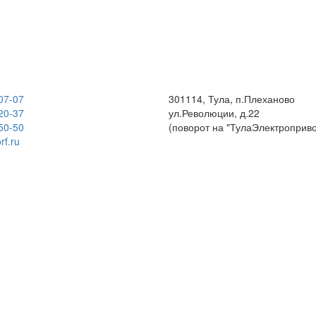
07-07
301114, Тула, п.Плеханово
20-37
ул.Революции, д.22
50-50
(поворот на "ТулаЭлектроприво
rf.ru