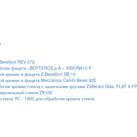
а
Bavelloni REV 372
ботки фацета «BOTTEROS.p.A.» VISION910 P
й кромки и фацета Z.Bavelloni SB-10
ой кромки и фацета Meccanica Cambi Bevel 92E
тки кромки стекла с чашечными кругами Zafferani Glas, FLAT 9 F
сверлильный станок ZK100
текла ЛС - 1800 для обработки кромок стекла