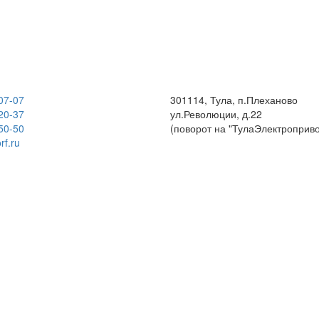
07-07
301114, Тула, п.Плеханово
20-37
ул.Революции, д.22
50-50
(поворот на "ТулаЭлектроприво
rf.ru