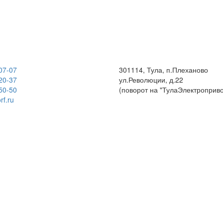
07-07
301114, Тула, п.Плеханово
20-37
ул.Революции, д.22
50-50
(поворот на "ТулаЭлектроприво
rf.ru