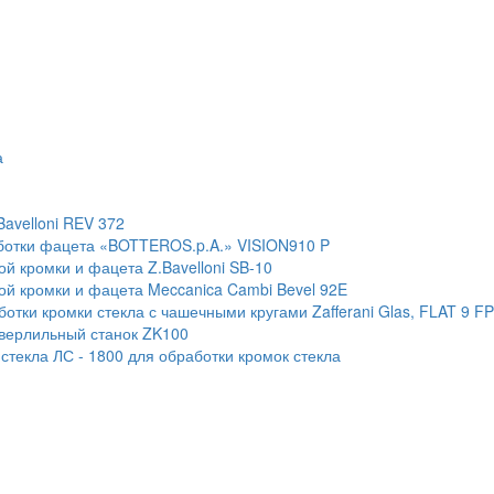
а
Bavelloni REV 372
ботки фацета «BOTTEROS.p.A.» VISION910 P
й кромки и фацета Z.Bavelloni SB-10
ой кромки и фацета Meccanica Cambi Bevel 92E
тки кромки стекла с чашечными кругами Zafferani Glas, FLAT 9 F
сверлильный станок ZK100
текла ЛС - 1800 для обработки кромок стекла