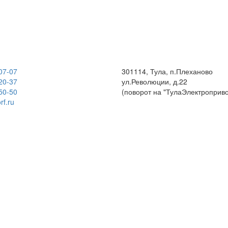
07-07
301114, Тула, п.Плеханово
20-37
ул.Революции, д.22
50-50
(поворот на "ТулаЭлектроприво
rf.ru