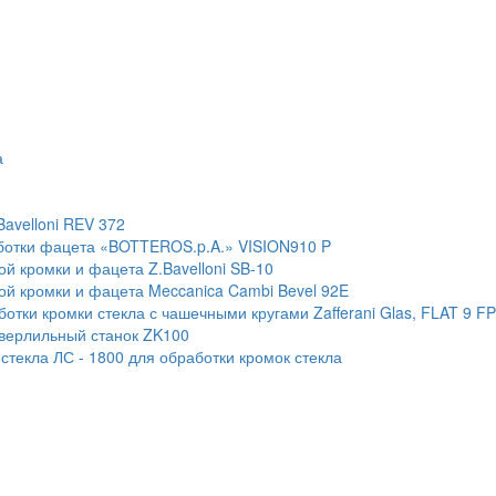
а
Bavelloni REV 372
ботки фацета «BOTTEROS.p.A.» VISION910 P
й кромки и фацета Z.Bavelloni SB-10
ой кромки и фацета Meccanica Cambi Bevel 92E
тки кромки стекла с чашечными кругами Zafferani Glas, FLAT 9 F
сверлильный станок ZK100
текла ЛС - 1800 для обработки кромок стекла