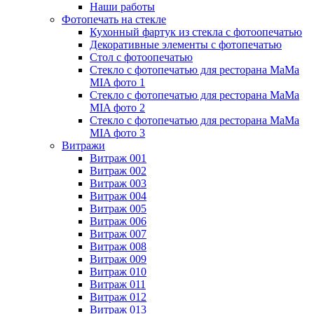
Наши работы
Фотопечать на стекле
Кухонный фартук из стекла с фотоопечатью
Декоративные элементы с фотопечатью
Стол с фотоопечатью
Стекло с фотопечатью для ресторана MaMa
MIA фото 1
Стекло с фотопечатью для ресторана MaMa
MIA фото 2
Стекло с фотопечатью для ресторана MaMa
MIA фото 3
Витражи
Витраж 001
Витраж 002
Витраж 003
Витраж 004
Витраж 005
Витраж 006
Витраж 007
Витраж 008
Витраж 009
Витраж 010
Витраж 011
Витраж 012
Витраж 013