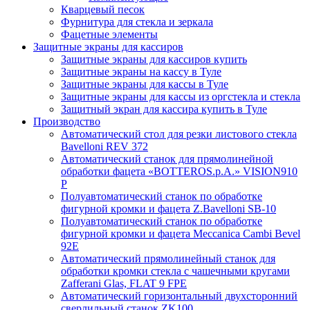
Кварцевый песок
Фурнитура для стекла и зеркала
Фацетные элементы
Защитные экраны для кассиров
Защитные экраны для кассиров купить
Защитные экраны на кассу в Туле
Защитные экраны для кассы в Туле
Защитные экраны для кассы из оргстекла и стекла
Защитный экран для кассира купить в Туле
Производство
Автоматический стол для резки листового стекла
Bavelloni REV 372
Автоматический станок для прямолинейной
обработки фацета «BOTTEROS.p.A.» VISION910
P
Полуавтоматический станок по обработке
фигурной кромки и фацета Z.Bavelloni SB-10
Полуавтоматический станок по обработке
фигурной кромки и фацета Meccanica Cambi Bevel
92E
Автоматический прямолинейный станок для
обработки кромки стекла с чашечными кругами
Zafferani Glas, FLAT 9 FPE
Автоматический горизонтальный двухсторонний
сверлильный станок ZK100