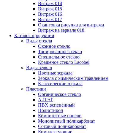
Витраж 014
Витраж 015
Витраж 016
Витраж 017
Окантовка рисунка для витража
Витраж на зеркале 018
Каталог продукции
Виды стекла
Оконное стекло
Тонированное стекло
Специальное стекло
Крашеное стекло Lacobel
Виды зеркал
Цветные зеркала
Зеркала с химическим травлением
Классические зеркала
Пластики
Органическое стекло
А-ПЭТ
ПВХ вспененный
Полистирол
Композитные панели
Монолитный поликарбонат
Сотовый поликарбонат
Комплектующие