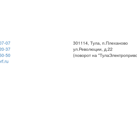
07-07
301114, Тула, п.Плеханово
20-37
ул.Революции, д.22
50-50
(поворот на "ТулаЭлектроприво
rf.ru