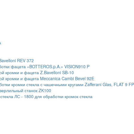
а
Bavelloni REV 372
ботки фацета «BOTTEROS.p.A.» VISION910 P
й кромки и фацета Z.Bavelloni SB-10
ой кромки и фацета Meccanica Cambi Bevel 92E
тки кромки стекла с чашечными кругами Zafferani Glas, FLAT 9 F
сверлильный станок ZK100
текла ЛС - 1800 для обработки кромок стекла