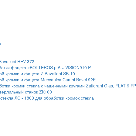
а
Bavelloni REV 372
ботки фацета «BOTTEROS.p.A.» VISION910 P
й кромки и фацета Z.Bavelloni SB-10
ой кромки и фацета Meccanica Cambi Bevel 92E
тки кромки стекла с чашечными кругами Zafferani Glas, FLAT 9 F
сверлильный станок ZK100
текла ЛС - 1800 для обработки кромок стекла