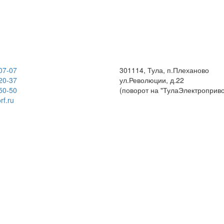
07-07
301114, Тула, п.Плеханово
20-37
ул.Революции, д.22
50-50
(поворот на "ТулаЭлектроприво
rf.ru