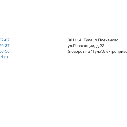
07-07
301114, Тула, п.Плеханово
20-37
ул.Революции, д.22
50-50
(поворот на "ТулаЭлектроприво
rf.ru