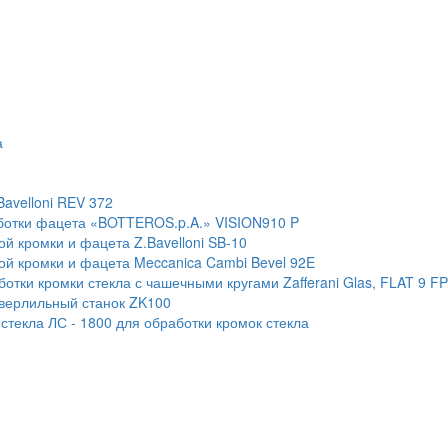
а
Bavelloni REV 372
ботки фацета «BOTTEROS.p.A.» VISION910 P
й кромки и фацета Z.Bavelloni SB-10
ой кромки и фацета Meccanica Cambi Bevel 92E
тки кромки стекла с чашечными кругами Zafferani Glas, FLAT 9 F
сверлильный станок ZK100
текла ЛС - 1800 для обработки кромок стекла